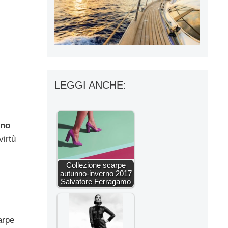
LEGGI ANCHE:
rno
virtù
Collezione scarpe
autunno-inverno 2017
Salvatore Ferragamo
arpe