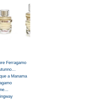
tore Ferragamo
autunno…
tique a Manama
ragamo
ione…
mingway