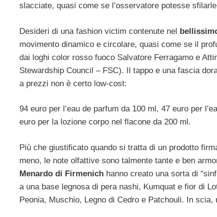
slacciate, quasi come se l’osservatore potesse sfilarle
Desideri di una fashion victim contenute nel
bellissim
movimento dinamico e circolare, quasi come se il profu
dai loghi color rosso fuoco Salvatore Ferragamo e Attim
Stewardship Council – FSC). Il tappo e una fascia dor
a prezzi non è certo low-cost:
94 euro per l’eau de parfum da 100 ml, 47 euro per l’e
euro per la lozione corpo nel flacone da 200 ml.
Più che giustificato quando si tratta di un prodotto f
meno, le note olfattive sono talmente tante e ben armo
Menardo di Firmenich
hanno creato una sorta di “sinfon
a una base legnosa di pera nashi, Kumquat e fior di Lot
Peonia, Muschio, Legno di Cedro e Patchouli. In scia, 