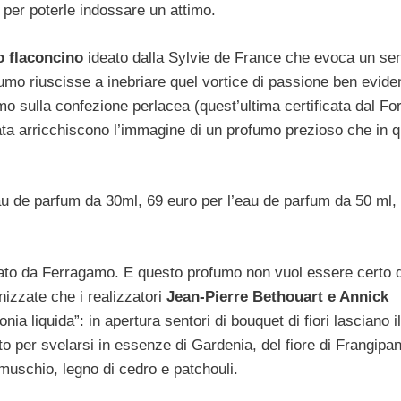
 per poterle indossare un attimo.
o flaconcino
ideato dalla Sylvie de France che evoca un se
mo riuscisse a inebriare quel vortice di passione ben evide
o sulla confezione perlacea (quest’ultima certificata dal Fo
ata arricchiscono l’immagine di un profumo prezioso che in 
au de parfum da 30ml, 69 euro per l’eau de parfum da 50 ml,
irmato da Ferragamo. E questo profumo non vuol essere certo 
nizzate che i realizzatori
Jean-Pierre Bethouart e Annick
ia liquida”: in apertura sentori di bouquet di fiori lasciano i
o per svelarsi in essenze di Gardenia, del fiore di Frangipan
muschio, legno di cedro e patchouli.