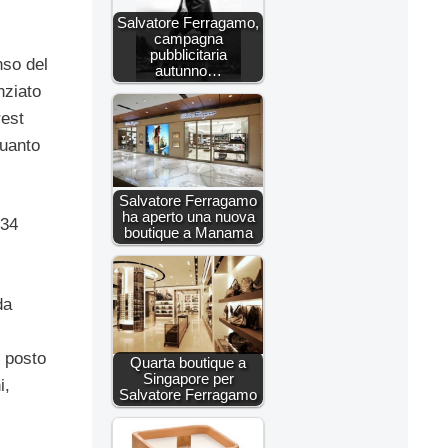
Salvatore Ferragamo,
campagna
pubblicitaria
nso del
autunno…
nziato
rest
quanto
Salvatore Ferragamo
ha aperto una nuova
 34
boutique a Manama
da
l posto
Quarta boutique a
Singapore per
i,
Salvatore Ferragamo