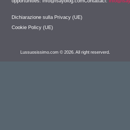
opportunities:
info@isayblog.comContattaci
:
info@isa
Dichiarazione sulla Privacy (UE)
Cookie Policy (UE)
Lussuosissimo.com © 2026. All right reserverd.