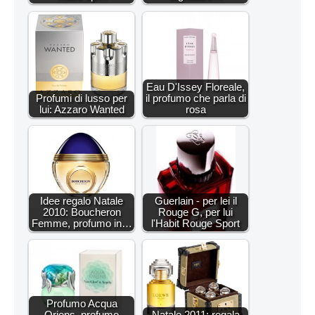
Eau D'Issey Floreale,
Profumi di lusso per
il profumo che parla di
lui: Azzaro Wanted
rosa
Idee regalo Natale
Guerlain - per lei il
2010: Boucheron
Rouge G, per lui
Femme, profumo in…
l'Habit Rouge Sport
Profumo Acqua
Oriens, profumo
Natale 2011: regala