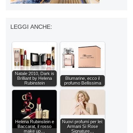
LEGGI ANCHE:
Natale 2010, Dark is
Brilliant by Helena
Blumarine, ecco il
Rubinstein
profumo Bellissima
Helena Rubinstein e
Nuovi profumi per lei:
Baccarat, il rosso
Armani Sì Rose
make up…
Signature…