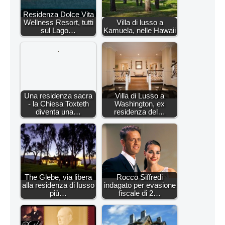
Residenza Dolce Vita
Wellness Resort, tutti
Villa di lusso a
sul Lago…
Kamuela, nelle Hawaii
Una residenza sacra
Villa di Lusso a
- la Chiesa Toxteth
Washington, ex
diventa una…
residenza del…
The Glebe, via libera
Rocco Siffredi
alla residenza di lusso
indagato per evasione
più…
fiscale di 2…