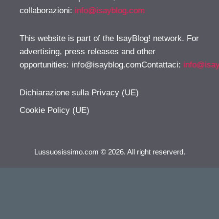
collaborazioni:
info@isayblog.com
This website is part of the IsayBlog! network. For
advertising, press releases and other
opportunities:
info@isayblog.comContattaci
:
info@isa
Dichiarazione sulla Privacy (UE)
Cookie Policy (UE)
Lussuosissimo.com © 2026. All right reserverd.