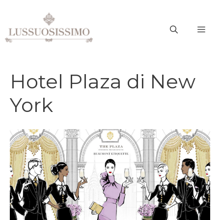
Vai
al
ME
contenuto
Hotel Plaza di New
York