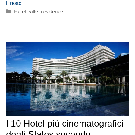
il resto
Categorie
Hotel, ville, residenze
I 10 Hotel più cinematografici
degli States secondo