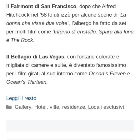
Il
Fairmont di San Francisco
, dopo che Alfred
Hitchcock nel ’58 lo utilizzò per alcune scene di
‘La
donna che visse due volte’
, l’albergo ha fatto da set
per molti film come ‘
Inferno di cristallo, Spara alla luna
e The Rock
.
Il Bellagio di Las Vegas
, con fontane colorate e
migliaia di camere e suite, è diventato famosissimo
per i film girati al suo interno come
Ocean’s Eleven
e
Ocean’s Thirteen
.
Leggi il resto
Categorie
Gallery
,
Hotel, ville, residenze
,
Locali esclusivi