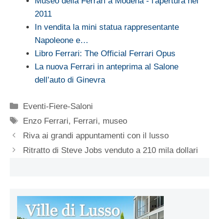
Museo della Ferrari a Modena - l'apertura nel
2011
In vendita la mini statua rappresentante
Napoleone e…
Libro Ferrari: The Official Ferrari Opus
La nuova Ferrari in anteprima al Salone
dell’auto di Ginevra
Categorie
Eventi-Fiere-Saloni
Tag
Enzo Ferrari
,
Ferrari
,
museo
Riva ai grandi appuntamenti con il lusso
Ritratto di Steve Jobs venduto a 210 mila dollari