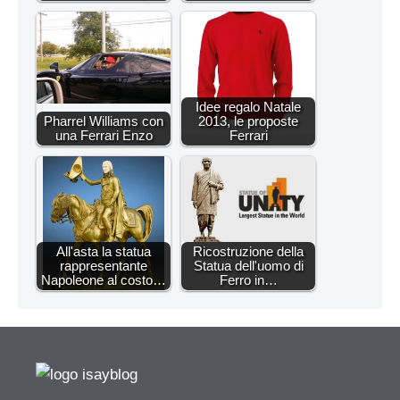
Idee regalo Natale
Pharrel Williams con
2013, le proposte
una Ferrari Enzo
Ferrari
All'asta la statua
Ricostruzione della
rappresentante
Statua dell'uomo di
Napoleone al costo…
Ferro in…