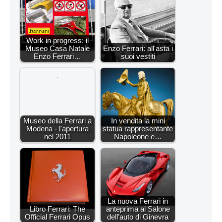
Work in progress: il
Museo Casa Natale
Enzo Ferrari: all'asta i
Enzo Ferrari…
suoi vestiti
Museo della Ferrari a
In vendita la mini
Modena - l'apertura
statua rappresentante
nel 2011
Napoleone e…
La nuova Ferrari in
Libro Ferrari: The
anteprima al Salone
Official Ferrari Opus
dell’auto di Ginevra