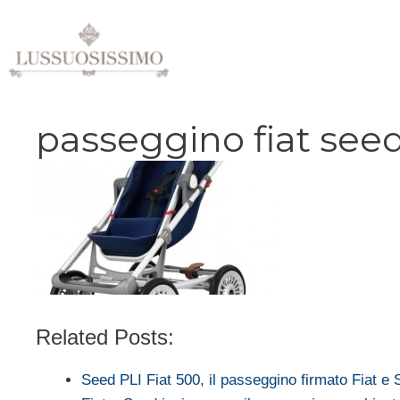
Vai
al
contenuto
passeggino fiat see
Related Posts:
Seed PLI Fiat 500, il passeggino firmato Fiat e