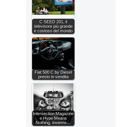
C SEED 201, il
televisore più grande
e costoso del mondo
Fiat 500 C by Diesel
presto in vendita
Intersection Magazine
e Hype Means
Nothing, insieme…