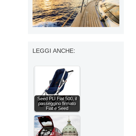
LEGGI ANCHE:
Seed PLI Fiat 500, il
passeggino firmato
Fiat e Seed