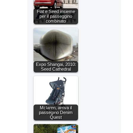
Fiat e Seed insieme
per il passeggino
combinato
Expo Shangai, 2010:
Seed Cathedral
Mclaren, arriva il
passegino Denim
Quest