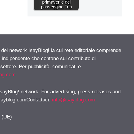
primaverile del
passeggino Trip
e del network IsayBlog! la cui rete editoriale comprende
e indipendente che contano sul contributo di
 settore. Per pubblicità, comunicati e
log.com
 IsayBlog! network. For advertising, press releases and
sayblog.comContattaci
:
info@isayblog.com
y (UE)