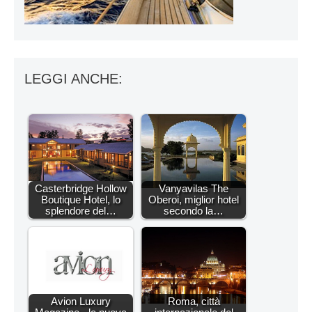
LEGGI ANCHE:
Casterbridge Hollow
Vanyavilas The
Boutique Hotel, lo
Oberoi, miglior hotel
splendore del…
secondo la…
Avion Luxury
Roma, città