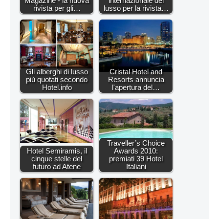
Magazine - la nuova
internazionale del
rivista per gli…
lusso per la rivista…
Gli alberghi di lusso
Cristal Hotel and
più quotati secondo
Resorts annuncia
Hotel.info
l'apertura del…
Traveller’s Choice
Hotel Semiramis, il
Awards 2010:
cinque stelle del
premiati 39 Hotel
futuro ad Atene
Italiani