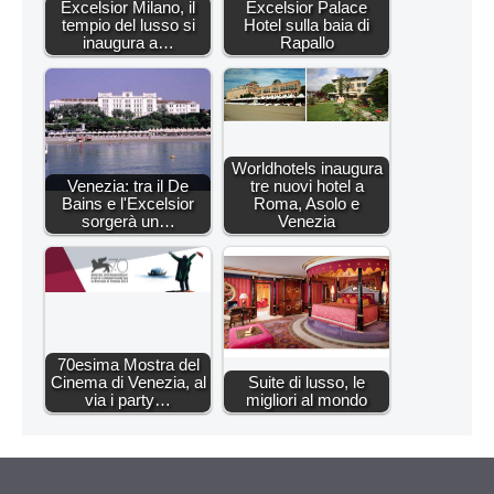
Excelsior Milano, il
Excelsior Palace
tempio del lusso si
Hotel sulla baia di
inaugura a…
Rapallo
Worldhotels inaugura
Venezia: tra il De
tre nuovi hotel a
Bains e l'Excelsior
Roma, Asolo e
sorgerà un…
Venezia
70esima Mostra del
Cinema di Venezia, al
Suite di lusso, le
via i party…
migliori al mondo