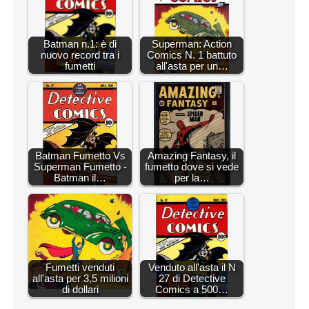
Batman n.1: è di
Superman: Action
nuovo record tra i
Comics N. 1 battuto
fumetti
all'asta per un…
Batman Fumetto Vs
Amazing Fantasy, il
Superman Fumetto -
fumetto dove si vede
Batman il…
per la…
Fumetti venduti
Venduto all'asta il N
all'asta per 3,5 milioni
27 di Detective
di dollari
Comics a 500…