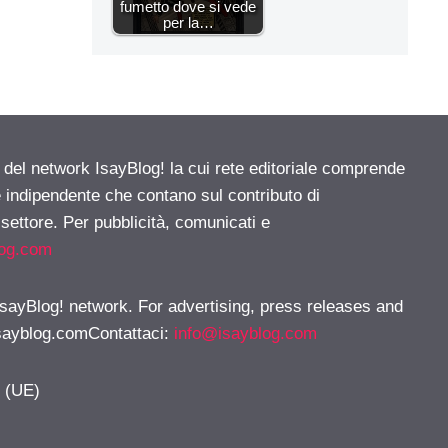
fumetto dove si vede
per la…
e del network IsayBlog! la cui rete editoriale comprende
e indipendente che contano sul contributo di
 settore. Per pubblicità, comunicati e
log.com
 IsayBlog! network. For advertising, press releases and
sayblog.comContattaci
:
info@isayblog.com
y (UE)