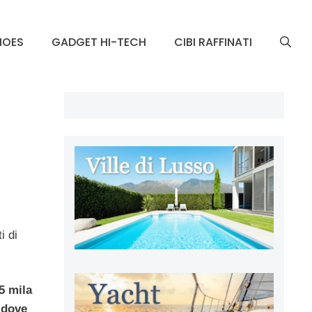
HOES
GADGET HI-TECH
CIBI RAFFINATI
i di
5 mila
,
dove