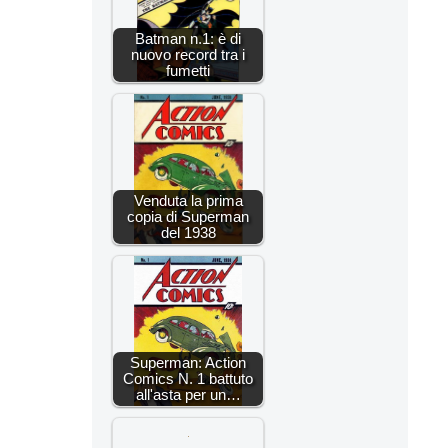
Batman n.1: è di
nuovo record tra i
fumetti
Venduta la prima
copia di Superman
del 1938
Superman: Action
Comics N. 1 battuto
all'asta per un…