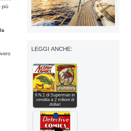
 più
la
LEGGI ANCHE:
overo
Il N.1 di Superman in
vendita a 2 milioni di
dollari