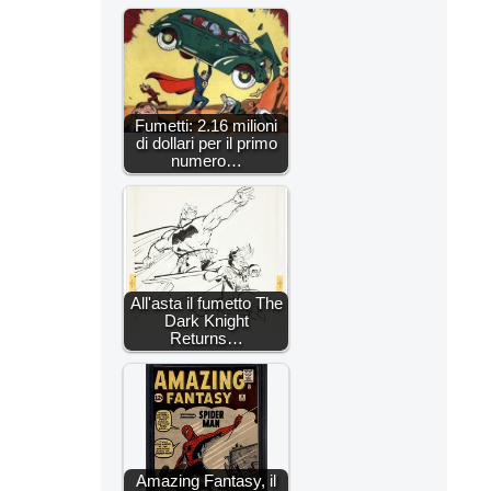
Fumetti: 2.16 milioni
di dollari per il primo
numero…
All'asta il fumetto The
Dark Knight
Returns…
Amazing Fantasy, il