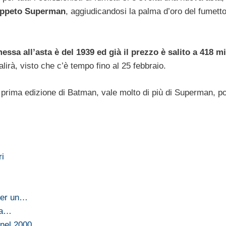
appeto Superman
, aggiudicandosi la palma d’oro del fumetto
ssa all’asta è del 1939 ed già il prezzo è salito a 418 mi
irà, visto che c’è tempo fino al 25 febbraio.
prima edizione di Batman, vale molto di più di Superman, p
ri
 per un…
 a…
 nel 2000