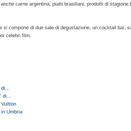
anche carne argentina, piatti brasiliani, prodotti di stagione,f
he si compone di due sale di degustazione, un cocktail bar, s
i celebri film.
e di…
e” di…
Vuitton
 in Umbria