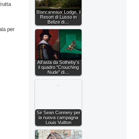
rutta
Blancaneaux Lodge, il
Resort di Lusso in
Belize di…
ala per
All'asta da Sotheby's
il quadro “Crouching
Nude” di…
Sir Sean Connery per
la nuova campagna
Louis Vuitton