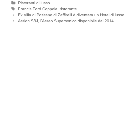
Categorie
Ristoranti di lusso
Tag
Francis Ford Coppola
,
ristorante
Ex Villa di Positano di Zeffirelli è diventata un Hotel di lusso
Aerion SBJ, l’Aereo Supersonico disponibile dal 2014