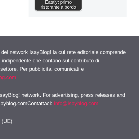
Eataly: primo
ristorante a bordo
e del network IsayBlog! la cui rete editoriale comprende
e indipendente che contano sul contributo di
 settore. Per pubblicità, comunicati e
log.com
 IsayBlog! network. For advertising, press releases and
sayblog.comContattaci
:
info@isayblog.com
y (UE)