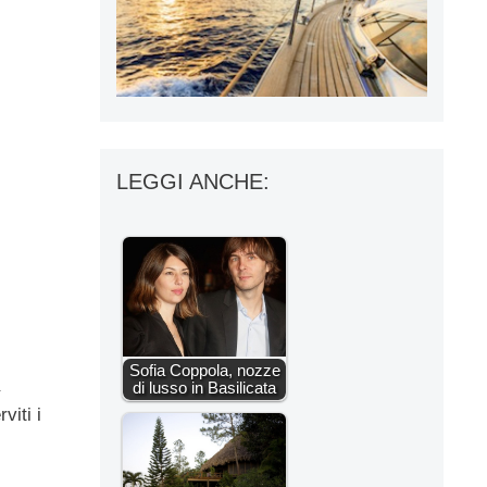
LEGGI ANCHE:
Sofia Coppola, nozze
di lusso in Basilicata
viti i