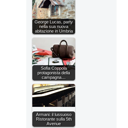
George Lucas, party
nella sua nuova
abitazione in Umbria
Sofia Coppola
protagonista della
campagna…
Armani: il lussuoso
Ristorante sulla 5th
Avenue