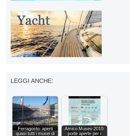
LEGGI ANCHE:
Ferragosto: aperti
Amico Museo 2010:
quasi tutti i musei di
porte aperte per i