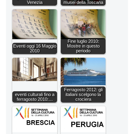
Venezia
musei della Toscana
Fine luglio 2010:
Eventi oggi 16 Maggio
Mostre in questo
2010
periodo
Ferragosto 2012: gli
eventi culturali fino a
italiani scelgono la
ferragosto 2010:…
crociera