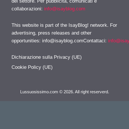
del settore. Per pubblicità, comunicati e
collaborazioni:
info@isayblog.com
This website is part of the IsayBlog! network. For
advertising, press releases and other
opportunities:
info@isayblog.comContattaci
:
info@isa
Dichiarazione sulla Privacy (UE)
Cookie Policy (UE)
Lussuosissimo.com © 2026. All right reserverd.