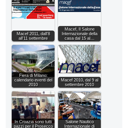
Macef, Il Salone
Macef 2011, dall'8
Internazionale della
all'11 settembre
casa dal 15 al…
Fiera di Milano:
calendario eventi del
Macef 2010, dal 9 al
2010
settembre 2010
In Croazia sono tutti
Salone Nautico
pazzi per il Prosecco
Internazionale di