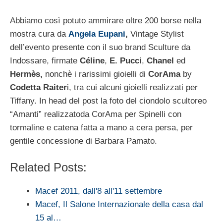
Abbiamo così potuto ammirare oltre 200 borse nella
mostra cura da
Angela Eupani
,
Vintage Stylist
dell’evento presente con il suo brand Sculture da
Indossare, firmate
Céline
,
E. Pucci
,
Chanel
ed
Hermès,
nonchè i rarissimi gioielli di
CorAma
by
Codetta Raiter
i, tra cui alcuni gioielli realizzati per
Tiffany. In head del post la foto del ciondolo scultoreo
“Amanti” realizzatoda CorAma per Spinelli con
tormaline e catena fatta a mano a cera persa, per
gentile concessione di Barbara Pamato.
Related Posts:
Macef 2011, dall'8 all'11 settembre
Macef, Il Salone Internazionale della casa dal
15 al…