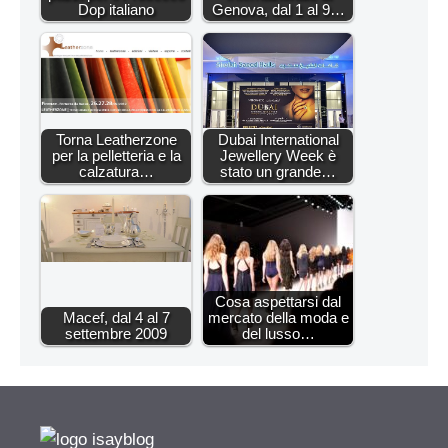
Dop italiano
Genova, dal 1 al 9…
Torna Leatherzone
Dubai International
per la pelletteria e la
Jewellery Week è
calzatura…
stato un grande…
Cosa aspettarsi dal
Macef, dal 4 al 7
mercato della moda e
settembre 2009
del lusso…