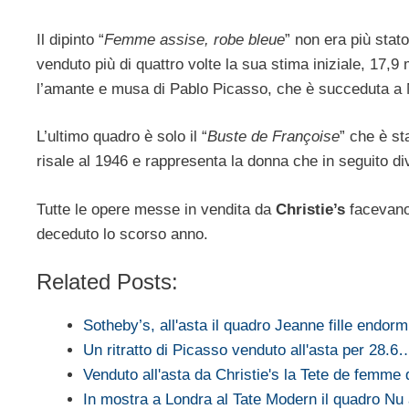
Il dipinto “
Femme assise, robe bleue
” non era più stat
venduto più di quattro volte la sua stima iniziale, 17,9 mi
l’amante e musa di Pablo Picasso, che è succeduta a 
L’ultimo quadro è solo il “
Buste de Françoise
” che è st
risale al 1946 e rappresenta la donna che in seguito d
Tutte le opere messe in vendita da
Christie’s
facevano 
deceduto lo scorso anno.
Related Posts:
Sotheby’s, all'asta il quadro Jeanne fille endor
Un ritratto di Picasso venduto all'asta per 28.6
Venduto all'asta da Christie's la Tete de femme 
In mostra a Londra al Tate Modern il quadro N