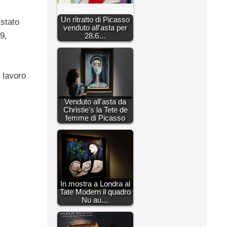
Un ritratto di Picasso
 stato
venduto all'asta per
9,
28.6…
o lavoro
Venduto all'asta da
Christie's la Tete de
femme di Picasso
In mostra a Londra al
Tate Modern il quadro
Nu au…