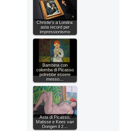
Christie's a Londra:
asta record per
impressionismo
Bambina con
colomba di Picasso
potrebbe essere
messo…
Asta di Picasso,
Matisse e Kees van
Dongen il 2…