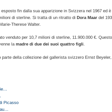
o esposto fin dalla sua apparizione in Svizzera nel 1967 ed è
lioni di sterline. Si tratta di un ritratto di
Dora Maar
del 193
Marie-Therese Walter.
ato venduto per 10,7 milioni di sterline, 11.900.000 €. Quest
ivenne la
madre di due dei suoi quattro figli
.
parte della collezione del gallerista svizzero Ernst Beyeler,
mie…
…
di Picasso
u au…