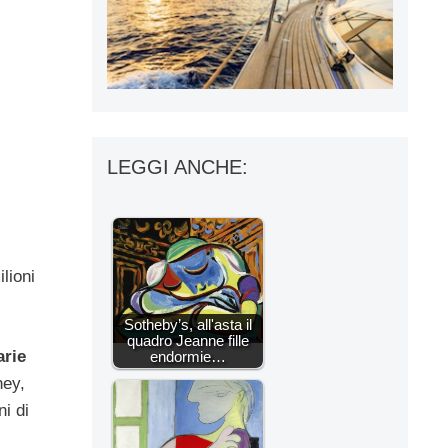
LEGGI ANCHE:
ilioni
Sotheby’s, all'asta il
quadro Jeanne fille
rie
endormie…
ney,
ni di