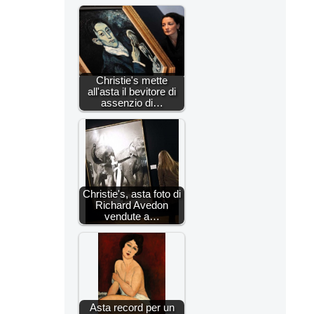
Christie's mette
all'asta il bevitore di
assenzio di…
Christie's, asta foto di
Richard Avedon
vendute a…
Asta record per un