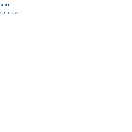
ismo
sere messo…