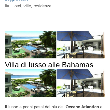
Categorie
Hotel, ville, residenze
Villa di lusso alle Bahamas
Il lusso a pochi passi dal blu dell’
Oceano Atlantico
e