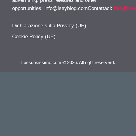
advertising, press releases and other
opportunities:
info@isayblog.comContattaci
:
info@isa
Dichiarazione sulla Privacy (UE)
Cookie Policy (UE)
Lussuosissimo.com © 2026. All right reserverd.