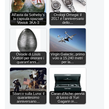
All'asta da Sotheby's
Orologi Omega: il
la capsula spaziale
2017 è l'anniversario
Vostok 3KA-3
dello…
Ovoide di Louis
Virgin Galactic, primo
Vuitton per onorare i
volo a 15.240 metri
quarant'anni…
per la…
Sbarco sulla Luna: il
Caran d’Ache: penna
quarantesimo
di lusso di Yuri
anniversario…
Gagarin in…