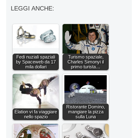
LEGGI ANCHE:
Fedi nuziali spaziali
Turismo spaziale,
by Spaceweb da 17
Charles Simonyi il
mila dollari
primo turista…
Ristorante Domino,
Elation vi fa viaggiare
mangiare la pizza
nello spazio
sulla Luna