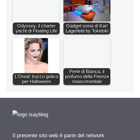
Odyssey, il charter
Gadget sosia di Karl
yacht di Floating Life
Lagerfeld by Tokidoki
Perle di Bianca, il
L'Oreal: trucco gotico
profumo della Firenze
per Halloween
rinascimentale
Il presente sito web è parte del network