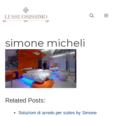
Vai
al
ME
contenuto
simone micheli
Related Posts:
Soluzioni di arredo per suites by Simone