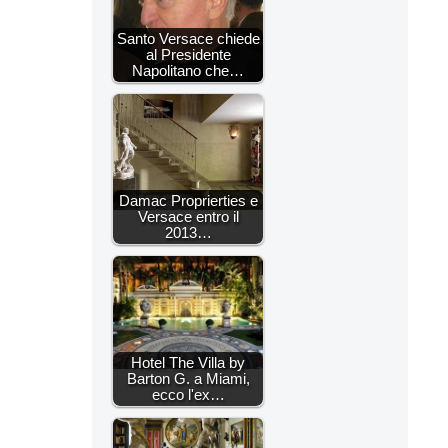
Santo Versace chiede
al Presidente
Napolitano che…
Damac Proprierties e
Versace entro il
2013…
Hotel The Villa by
Barton G. a Miami,
ecco l'ex…