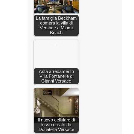
La famiglia Beckham
compra la villa di
Versace a Miami
Beach
Asta arredamento
Villa Fontanelle di
Gianni Versace
Il nuovo cellulare di
lusso creato da
Donatella Versace