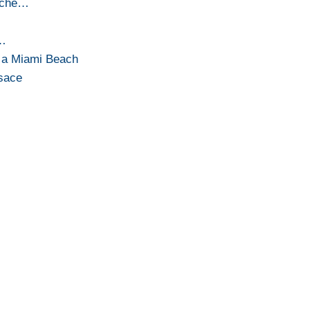
o che…
x…
e a Miami Beach
rsace