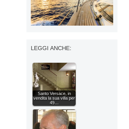
LEGGI ANCHE:
Santo Versace, in
vendita la sua villa per
49…