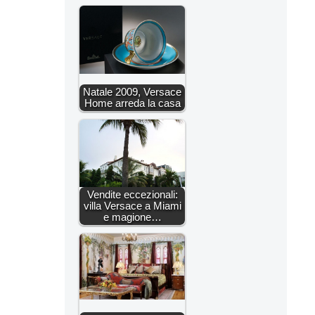
Natale 2009, Versace
Home arreda la casa
Vendite eccezionali:
villa Versace a Miami
e magione…