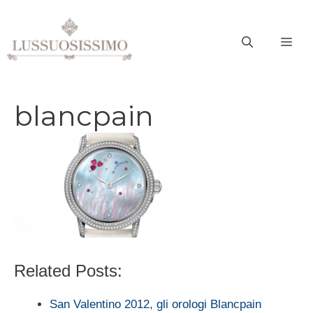
Vai
al
ME
contenuto
blancpain
Related Posts:
San Valentino 2012, gli orologi Blancpain