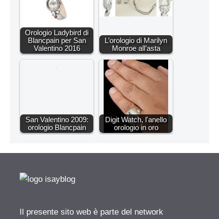
Orologio Ladybird di
Blancpain per San
L’orologio di Marilyn
Valentino 2016
Monroe all’asta
San Valentino 2009:
Digit Watch, l'anello
orologio Blancpain
orologio in oro
Il presente sito web è parte del network