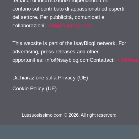
tematici di informazione indipendente che
contano sul contributo di appassionati ed esperti
del settore. Per pubblicità, comunicati e
collaborazioni:
info@isayblog.com
This website is part of the IsayBlog! network. For
advertising, press releases and other
opportunities:
info@isayblog.comContattaci
:
info@isa
Dichiarazione sulla Privacy (UE)
Cookie Policy (UE)
Lussuosissimo.com © 2026. All right reserverd.