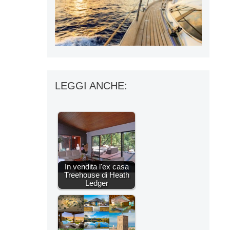
LEGGI ANCHE:
In vendita l'ex casa
Treehouse di Heath
Ledger