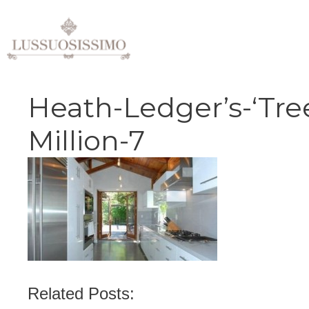
Vai
al
contenuto
Heath-Ledger’s-‘Tree
Million-7
Related Posts: