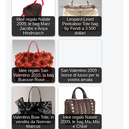
Idee regalo Natale
Leopard-Lined
2009, le bag Marc
Peekaboo Tote bag
Jacobs e Anya
by Fendi a 3.500
Hindmarch
dollari
Idee regalo San
San Valentino 2009 -
Valentino 2010, la bag
borse di lusso per la
Buisson Rose…
vostra amata
Valentino Bow Tote, in
Idee regalo Natale
vendita da Neiman
2009, le bag Miu Miu
Marcus
e Chloè