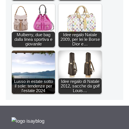
Mulberry, due bag
Idee regalo Natale
dalla linea sportiva e
2009, per lei le Borse
giovanile
Dior e…
Lusso in estate sotto
Idee regalo di Natale
il sole: tendenze per
2012, sacche da golf
l'estate 2024
Louis…