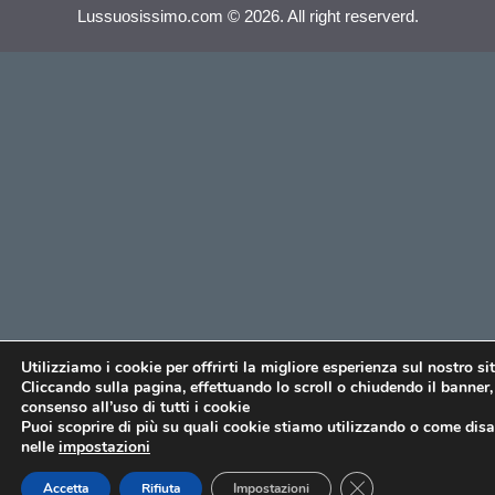
Lussuosissimo.com © 2026. All right reserverd.
Utilizziamo i cookie per offrirti la migliore esperienza sul nostro si
Cliccando sulla pagina, effettuando lo scroll o chiudendo il banner, 
consenso all’uso di tutti i cookie
Puoi scoprire di più su quali cookie stiamo utilizzando o come disat
nelle
impostazioni
CLOSE GDPR COO
Accetta
Rifiuta
Impostazioni