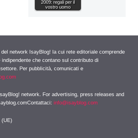
2009: regali per il
vostro uomo
e del network IsayBlog! la cui rete editoriale comprende
e indipendente che contano sul contributo di
 settore. Per pubblicità, comunicati e
log.com
 IsayBlog! network. For advertising, press releases and
sayblog.comContattaci
:
info@isayblog.com
y (UE)