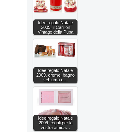
Idee regalo Natale
2009, il Carillon
Vintage della Pupa
Idee regalo Natale
2009, creme, bagno
schiuma e…
Idee regalo Natale
2009, regali per la
vostra amica…