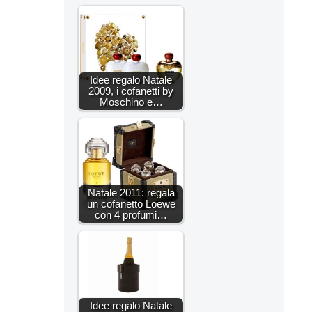
Idee regalo Natale
2009, i cofanetti by
Moschino e…
Natale 2011: regala
un cofanetto Loewe
con 4 profumi…
Idee regalo Natale