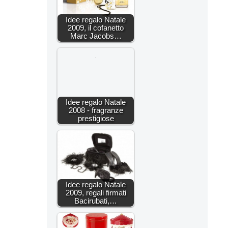
Idee regalo Natale
2009, il cofanetto
Marc Jacobs…
Idee regalo Natale
2008 - fragranze
prestigiose
Idee regalo Natale
2009, regali firmati
Bacirubati,…