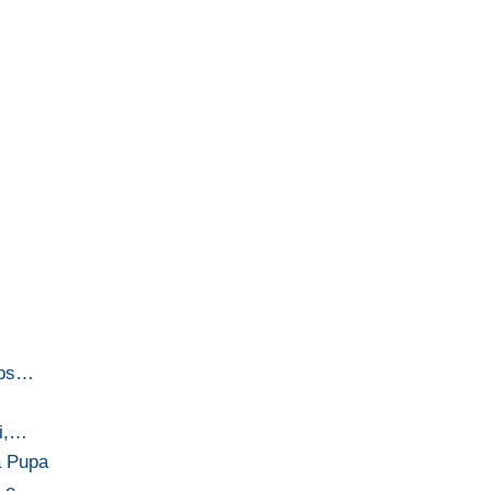
obs…
ti,…
la Pupa