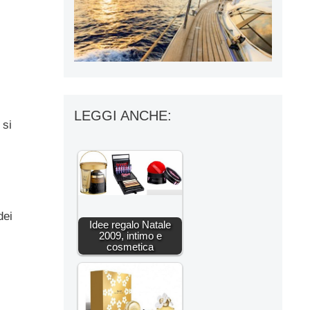
LEGGI ANCHE:
 si
dei
Idee regalo Natale
2009, intimo e
cosmetica