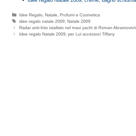
Idee regalo Natale 2009, creme, bagno schium
Categorie
Idee Regalo
,
Natale
,
Profumi e Cosmetica
Tag
idee regalo natale 2009
,
Natale 2009
Radar anti-foto istallato nel maxi yacht di Roman Abramovic
Idee regalo Natale 2009, per Lui accessori Tiffany