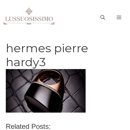
Vai
al
ME
contenuto
hermes pierre
hardy3
Related Posts: