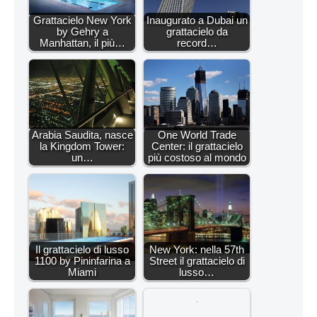
Grattacielo New York
Inaugurato a Dubai un
by Gehry a
grattacielo da
Manhattan, il più…
record…
Arabia Saudita, nasce
One World Trade
la Kingdom Tower:
Center: il grattacielo
un…
più costoso al mondo
Il grattacielo di lusso
New York: nella 57th
1100 by Pininfarina a
Street il grattacielo di
Miami
lusso…