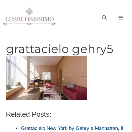
Vai
al
ME
contenuto
grattacielo gehry5
Related Posts:
Grattacielo New York by Gehry a Manhattan, il