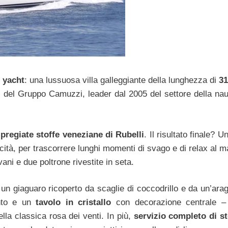
o
yacht
: una lussuosa villa galleggiante della lunghezza di
31
 del Gruppo Camuzzi, leader dal 2005 del settore della nau
e
pregiate stoffe veneziane di Rubelli
. Il risultato finale? U
ità, per trascorrere lunghi momenti di svago e di relax al m
ani e due poltrone rivestite in seta.
un giaguaro ricoperto da scaglie di coccodrillo e da un’arag
ento e un
tavolo in cristallo
con decorazione centrale –
ella classica rosa dei venti. In più,
servizio completo di st