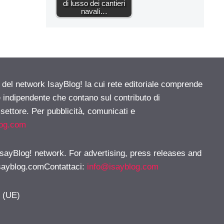
di lusso dei cantieri
navali…
e del network IsayBlog! la cui rete editoriale comprende
e indipendente che contano sul contributo di
 settore. Per pubblicità, comunicati e
log.com
 IsayBlog! network. For advertising, press releases and
sayblog.comContattaci
:
info@isayblog.com
y (UE)