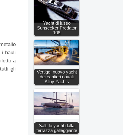
Yacht di lusso
Sunseeker Predator
108
metallo
 i bauli
letto a
utti gli
Vertigo, nuovo yacht
dei cantieri navali
Alloy Yachts
Salt, lo yacht dalla
terrazza galleggiante