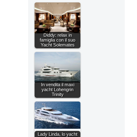
Diddy: relax in
famiglia con il suo
Yacht Solemates
In vendita il maxi
yacht Lohengrin
Trinity
Lady Linda, lo yacht