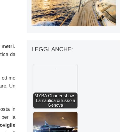
 metri
.
LEGGI ANCHE:
tica da
n ottimo
are. Un
MYBA Charter show -
La nautica di lusso a
Genova
osta in
 per la
oviglie