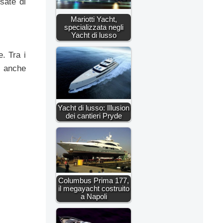
osate di
Mariotti Yacht,
specializzata negli
Yacht di lusso
. Tra i
, anche
Yacht di lusso: Illusion
dei cantieri Pryde
Columbus Prima 177,
il megayacht costruito
a Napoli