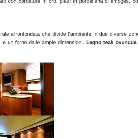
fiato con bordature in oro, piatti in porcellana di limoges, p
ale arrontondata che divide l’ambiente in due diverse zone
ali e un forno dalle ampie dimensioni.
Legno teak ovunque