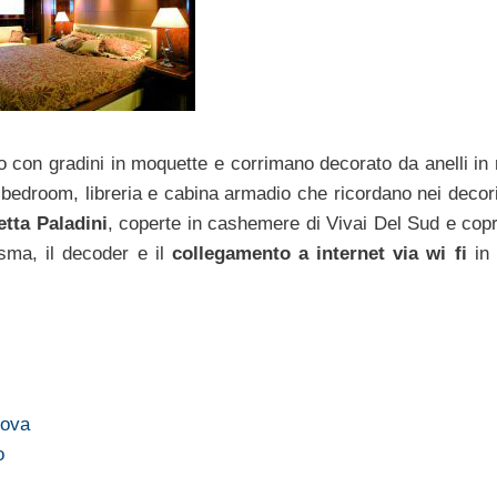
o con gradini in moquette e corrimano decorato da anelli in 
la bedroom, libreria e cabina armadio che ricordano nei decori
etta Paladini
, coperte in cashemere di Vivai Del Sud e copri
asma, il decoder e il
collegamento a internet via wi fi
in t
nova
o