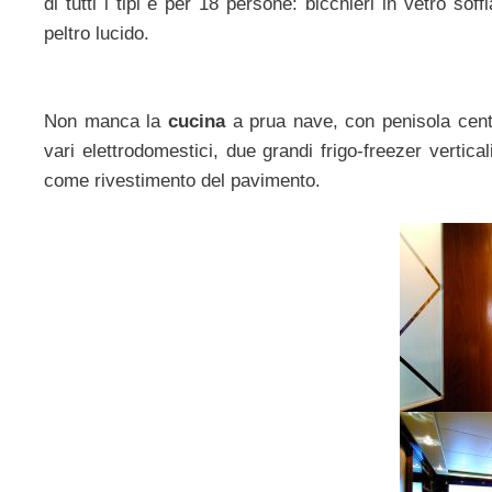
di tutti i tipi e per 18 persone: bicchieri in vetro sof
peltro lucido.
Non manca la
cucina
a prua nave, con penisola centr
vari elettrodomestici, due grandi frigo-freezer vertic
come rivestimento del pavimento.