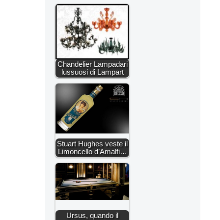
Chandelier Lampadari
lussuosi di Lampart
Stuart Hughes veste il
Limoncello d’Amalfi…
Ursus, quando il