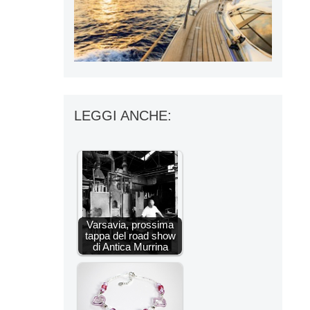
LEGGI ANCHE:
Varsavia, prossima
tappa del road show
di Antica Murrina