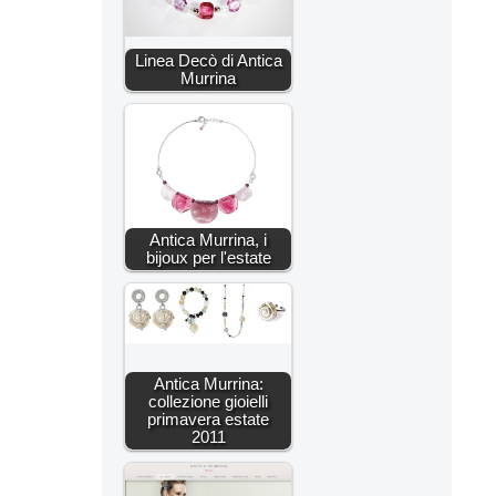
Linea Decò di Antica
Murrina
Antica Murrina, i
bijoux per l'estate
Antica Murrina:
collezione gioielli
primavera estate
2011