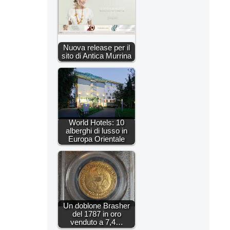
Nuova release per il
sito di Antica Murrina
World Hotels: 10
alberghi di lusso in
Europa Orientale
Un doblone Brasher
del 1787 in oro
venduto a 7,4…