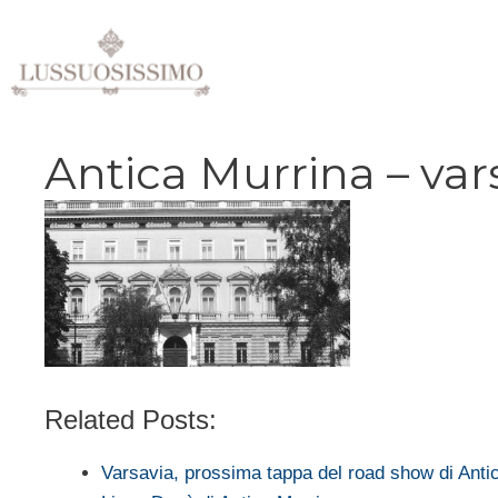
Vai
al
contenuto
Antica Murrina – var
Related Posts:
Varsavia, prossima tappa del road show di Anti