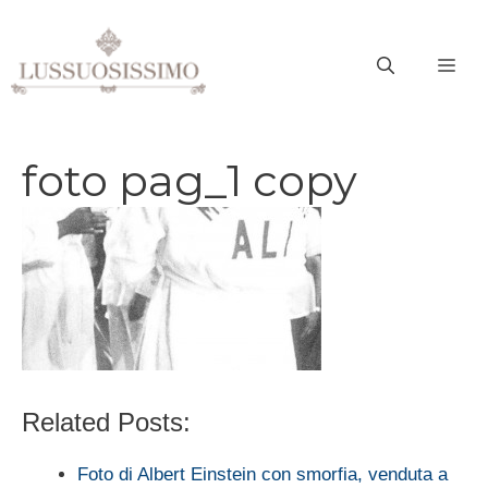
Vai
al
ME
contenuto
foto pag_1 copy
Related Posts:
Foto di Albert Einstein con smorfia, venduta a