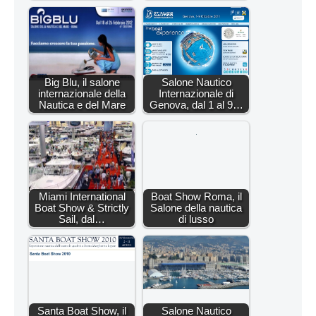
Big Blu, il salone
Salone Nautico
internazionale della
Internazionale di
Nautica e del Mare
Genova, dal 1 al 9…
Miami International
Boat Show Roma, il
Boat Show & Strictly
Salone della nautica
Sail, dal…
di lusso
Santa Boat Show, il
Salone Nautico