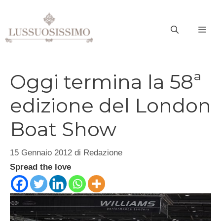
Vai
al
ME
contenuto
Oggi termina la 58ª
edizione del London
Boat Show
15 Gennaio 2012
di
Redazione
Spread the love