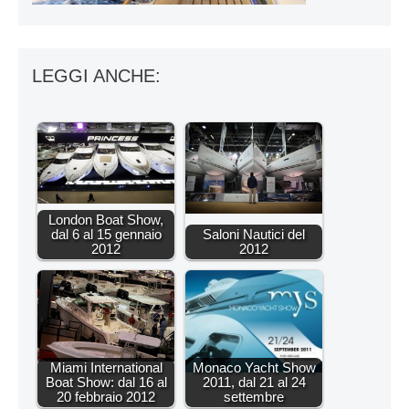
LEGGI ANCHE:
London Boat Show,
dal 6 al 15 gennaio
Saloni Nautici del
2012
2012
Miami International
Monaco Yacht Show
Boat Show: dal 16 al
2011, dal 21 al 24
20 febbraio 2012
settembre