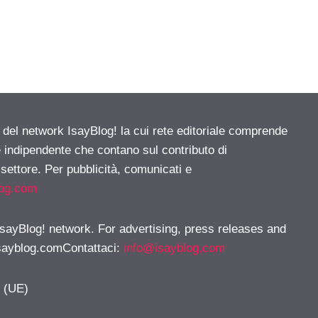
e del network IsayBlog! la cui rete editoriale comprende
e indipendente che contano sul contributo di
 settore. Per pubblicità, comunicati e
log.com
 IsayBlog! network. For advertising, press releases and
sayblog.comContattaci
:
info@isayblog.com
y (UE)