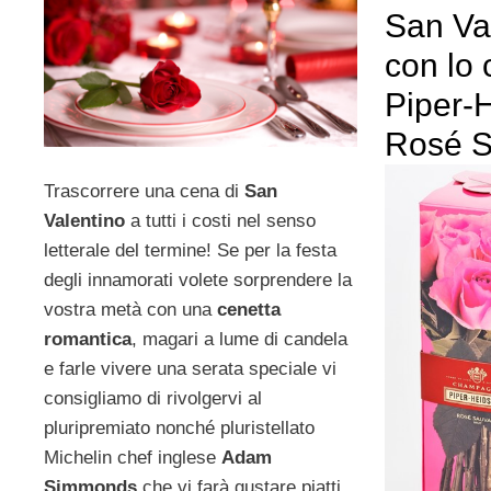
San Va
con lo
Piper-
Rosé 
Trascorrere una cena di
San
Valentino
a tutti i costi nel senso
letterale del termine! Se per la festa
degli innamorati volete sorprendere la
vostra metà con una
cenetta
romantica
, magari a lume di candela
e farle vivere una serata speciale vi
consigliamo di rivolgervi al
pluripremiato nonché pluristellato
Michelin chef inglese
Adam
Simmonds
che vi farà gustare piatti