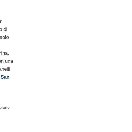
r
o di
 solo
rina,
on una
anelli
i
San
piano