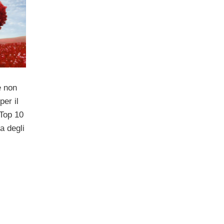
e non
per il
 Top 10
ta degli