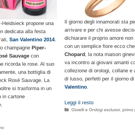
Il giorno degli innamorati sta pe
r-Heidsieck propone una
arrivare e per chi avesse decis
on dedicata alla festa
dichiarare il proprio amore non
rati,
San Valentino 2014
.
con un semplice fiore ecco che
llo champagne
Piper-
Chopard
, la nota maison ginev
osé Sauvage
con
va incontro ai giovani amanti c
e ricorda le rose. Al suo
collezione di orologi, collane e 
amente, una bottiglia di
di lusso, perfetti per il giorno d
ieck Rosé Sauvage. La
Valentino
.
oltre si trasforma in un
 in cartone
Leggi il resto
.
Categorie
Gioielli e Orologi esclusivi
,
primo 
no