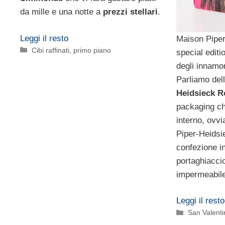
da mille e una notte a
prezzi stellari
.
Leggi il resto
Maison Pipe
Categorie
Cibi raffinati
,
primo piano
special editi
degli innamo
Parliamo de
Heidsieck R
packaging ch
interno, ovvi
Piper-Heids
confezione in
portaghiaccio
impermeabile
Leggi il resto
Categorie
San Valenti