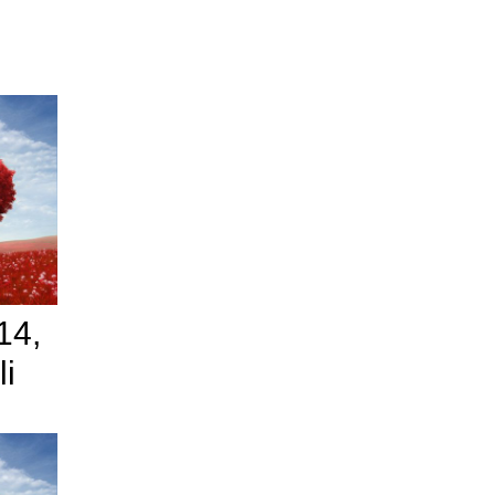
14,
li