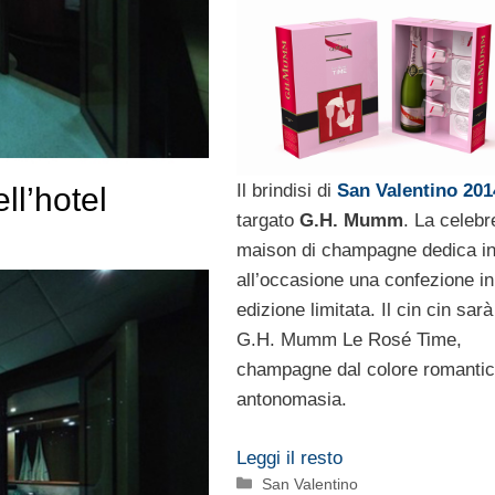
Il brindisi di
San Valentino 201
ll’hotel
targato
G.H. Mumm
. La celebr
maison di champagne dedica inf
all’occasione una confezione in
edizione limitata. Il cin cin sar
G.H. Mumm Le Rosé Time,
champagne dal colore romantic
antonomasia.
Leggi il resto
Categorie
San Valentino