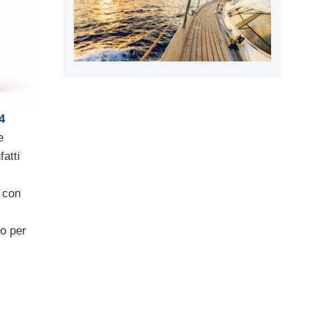
4
e
atti
à con
o per