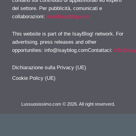
contano sul contributo di appassionati ed esperti
del settore. Per pubblicità, comunicati e
collaborazioni:
info@isayblog.com
This website is part of the IsayBlog! network. For
advertising, press releases and other
opportunities:
info@isayblog.comContattaci
:
info@isa
Dichiarazione sulla Privacy (UE)
Cookie Policy (UE)
Lussuosissimo.com © 2026. All right reserverd.