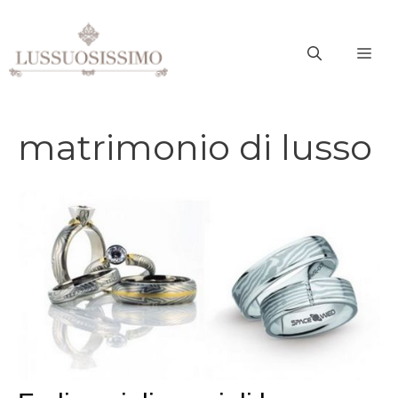
Vai
al
ME
contenuto
matrimonio di lusso