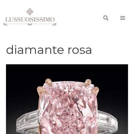
Vai
al
ME
contenuto
diamante rosa