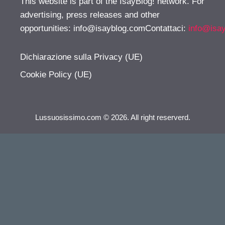
This website is part of the IsayBlog! network. For
advertising, press releases and other
opportunities:
info@isayblog.comContattaci
:
info@isa
Dichiarazione sulla Privacy (UE)
Cookie Policy (UE)
Lussuosissimo.com © 2026. All right reserverd.