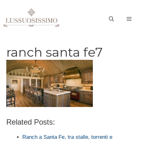
Vai
al
ME
contenuto
ranch santa fe7
Related Posts:
Ranch a Santa Fe, tra stalle, torrenti e