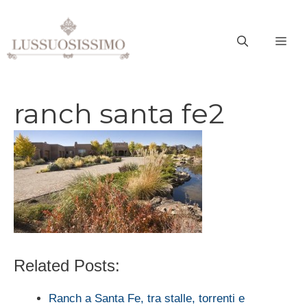
Vai
al
ME
contenuto
ranch santa fe2
Related Posts:
Ranch a Santa Fe, tra stalle, torrenti e