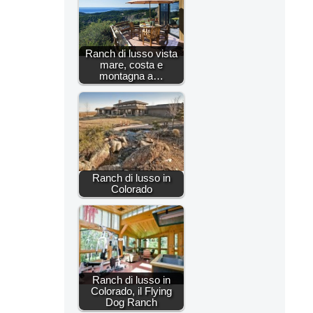
Ranch di lusso vista
mare, costa e
montagna a…
Ranch di lusso in
Colorado
Ranch di lusso in
Colorado, il Flying
Dog Ranch