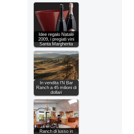
Idee regalo Natale
2009, i pregiati vini
Santa Margherita
In vendita l'N Bar
Ranch a 45 milioni di
dollari
Ranch di lusso in