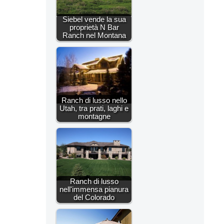
Siebel vende la sua
proprietà N Bar
Ranch nel Montana
Ranch di lusso nello
Utah, tra prati, laghi e
montagne
Ranch di lusso
nell'immensa pianura
del Colorado