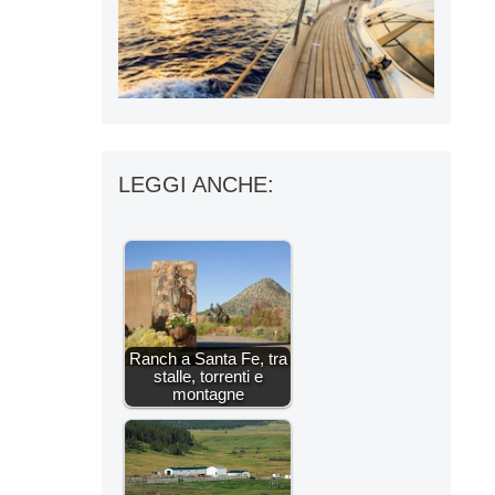
LEGGI ANCHE:
Ranch a Santa Fe, tra
stalle, torrenti e
montagne