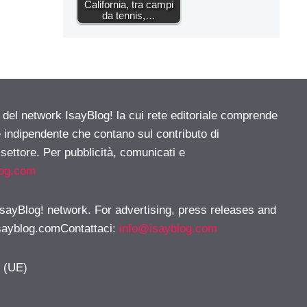
California, tra campi
da tennis,…
e del network IsayBlog! la cui rete editoriale comprende
e indipendente che contano sul contributo di
 settore. Per pubblicità, comunicati e
log.com
 IsayBlog! network. For advertising, press releases and
sayblog.comContattaci
:
info@isayblog.com
y (UE)