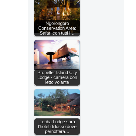
Ngorongoro
Conservation Area:
Safari con tutti i…
Propeller Island City
Lodge - camera con
letto volante
Leriba Lodge sarà
l'hotel di lusso dove
pernotterà…