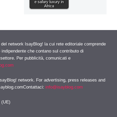
e safary luxury in
Africa
e del network IsayBlog! la cui rete editoriale comprende
e indipendente che contano sul contributo di
 settore. Per pubblicità, comunicati e
log.com
 IsayBlog! network. For advertising, press releases and
sayblog.comContattaci
:
info@isayblog.com
y (UE)