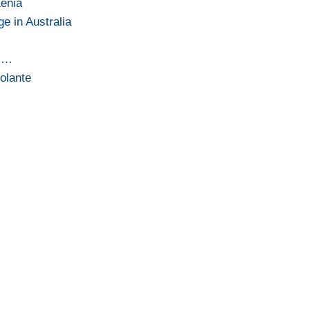
enia
 in Australia
 i…
volante