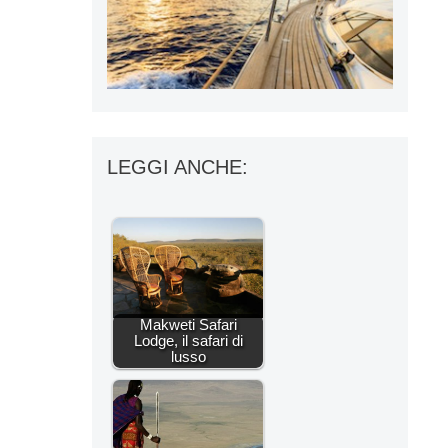
LEGGI ANCHE:
Makweti Safari
Lodge, il safari di
lusso