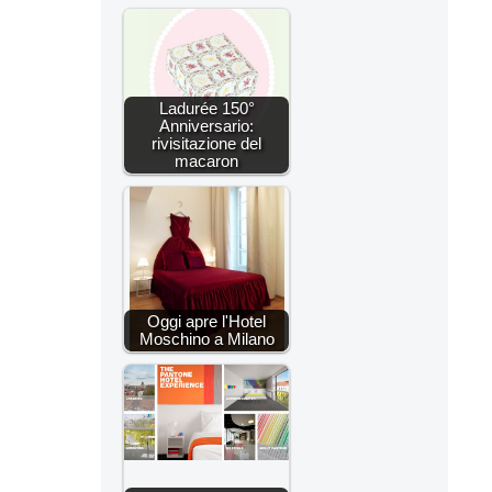
Ladurée 150°
Anniversario:
rivisitazione del
macaron
Oggi apre l'Hotel
Moschino a Milano