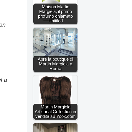
Maison Martin
Margiela, il primo
profumo chiamato
Untitled
son
Apre la boutique di
Martin Margiela a
Roma
l a
Martin Margiela
Artisanal Collection in
vendita su Yoox.com