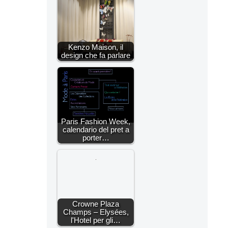
Kenzo Maison, il
design che fa parlare
Paris Fashion Week,
calendario del pret a
porter…
Crowne Plaza
Champs – Elysées,
l'Hotel per gli…