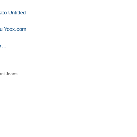
ato Untitled
 su Yoox.com
er…
ani Jeans