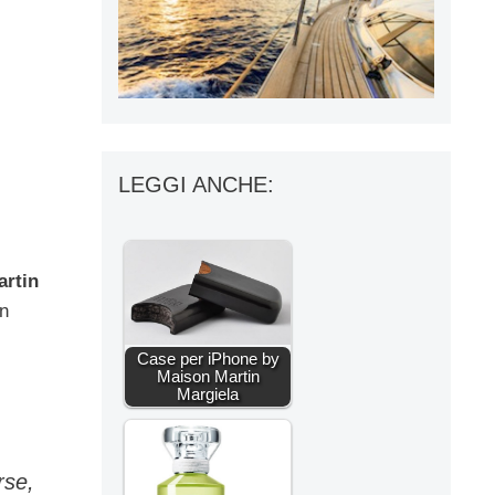
LEGGI ANCHE:
artin
un
Case per iPhone by
Maison Martin
Margiela
rse,