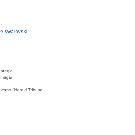
…
 e swarovski
i pregio
r sigari
averso l’Herald Tribune