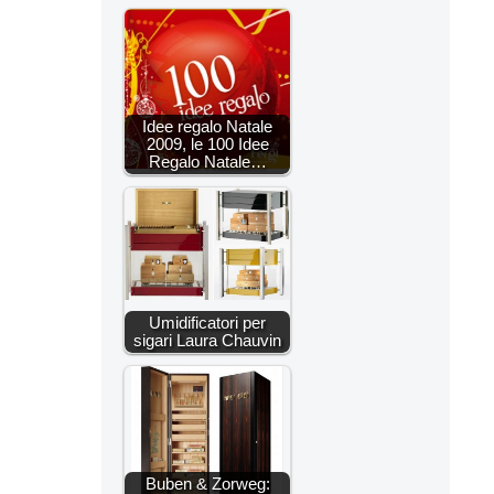
Idee regalo Natale
2009, le 100 Idee
Regalo Natale…
Umidificatori per
sigari Laura Chauvin
Buben & Zorweg: