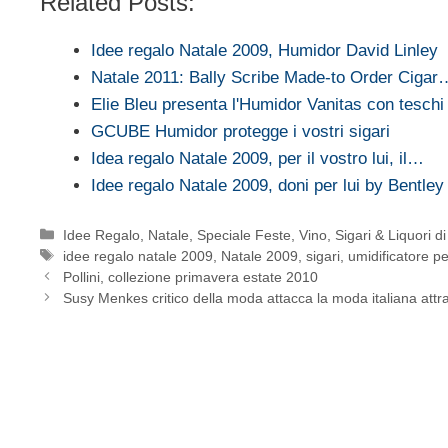
Related Posts:
Idee regalo Natale 2009, Humidor David Linley
Natale 2011: Bally Scribe Made-to Order Cigar
Elie Bleu presenta l'Humidor Vanitas con teschi
GCUBE Humidor protegge i vostri sigari
Idea regalo Natale 2009, per il vostro lui, il…
Idee regalo Natale 2009, doni per lui by Bentley
Categorie
Idee Regalo
,
Natale
,
Speciale Feste
,
Vino, Sigari & Liquori d
Tag
idee regalo natale 2009
,
Natale 2009
,
sigari
,
umidificatore pe
Pollini, collezione primavera estate 2010
Susy Menkes critico della moda attacca la moda italiana attr