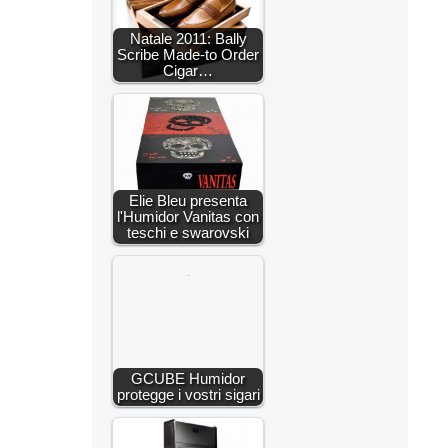
Natale 2011: Bally
Scribe Made-to Order
Cigar…
Elie Bleu presenta
l'Humidor Vanitas con
teschi e swarovski
GCUBE Humidor
protegge i vostri sigari