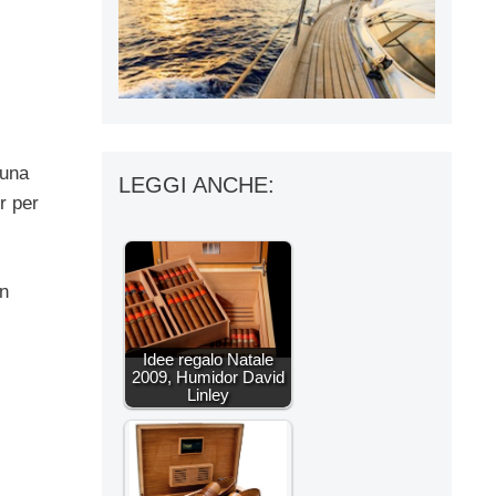
 una
LEGGI ANCHE:
r per
un
Idee regalo Natale
2009, Humidor David
Linley