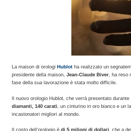
La maison di orologi
Hublot
ha realizzato un segnatem
presidente della maison,
Jean-Claude Biver
, ha reso 
fase della sua lavorazione è stata molto difficile.
Il nuovo orologio Hublot, che verrà presentato durante 
diamanti, 140 carati
, un cinturino in oro bianco e un l
incastonatori migliori al mondo.
Il costo dell’orologio è
di 5 milioni di dollari
, che a de