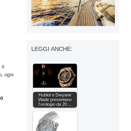
LEGGI ANCHE:
. Il
o, ogni
Hublot e Dwyane
00
Wade presentano
l'orologio da 20…