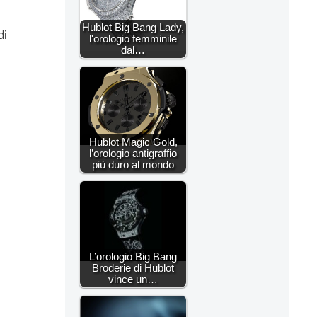
Hublot Big Bang Lady,
di
l'orologio femminile
dal…
Hublot Magic Gold,
l’orologio antigraffio
più duro al mondo
L’orologio Big Bang
Broderie di Hublot
vince un…