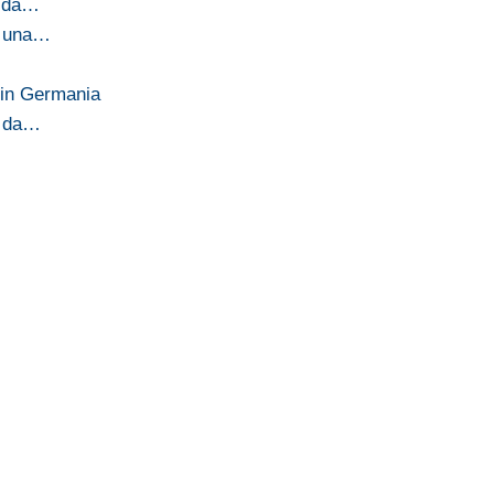
a da…
re una…
 in Germania
e da…