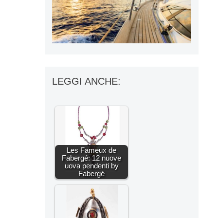
LEGGI ANCHE:
Les Fameux de
Fabergé: 12 nuove
uova pendenti by
Fabergé