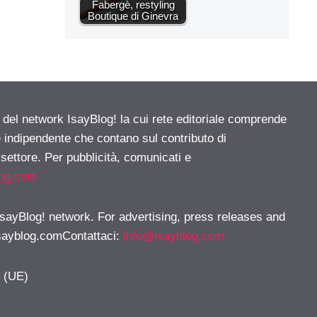
Fabergè, restyling
Boutique di Ginevra
e del network IsayBlog! la cui rete editoriale comprende
e indipendente che contano sul contributo di
 settore. Per pubblicità, comunicati e
log.com
 IsayBlog! network. For advertising, press releases and
sayblog.comContattaci
:
info@isayblog.com
y (UE)