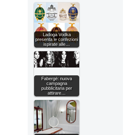
Ladoga Vodka
presenta le confezioni
ispirate alle…
Fabergé: nuova
campagna
pubblicitaria per
attirare…