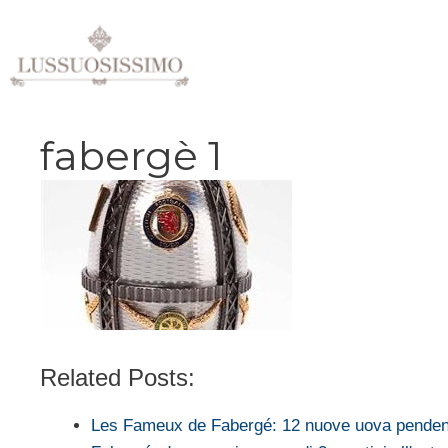
Vai
al
contenuto
fabergè 1
Related Posts:
Les Fameux de Fabergé: 12 nuove uova penden