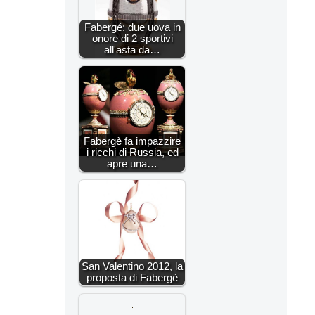
Fabergé: due uova in
onore di 2 sportivi
all'asta da…
Fabergè fa impazzire
i ricchi di Russia, ed
apre una…
San Valentino 2012, la
proposta di Fabergè