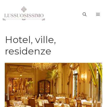
Vai
al
ME
contenuto
Hotel, ville,
residenze