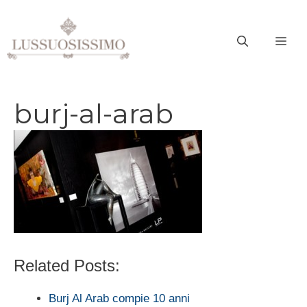
Vai
al
ME
contenuto
burj-al-arab
Related Posts:
Burj Al Arab compie 10 anni