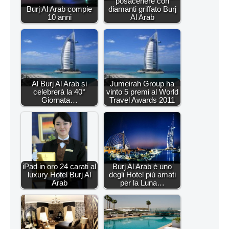
posacenere con
Burj Al Arab compie
diamanti griffato Burj
10 anni
Al Arab
Al Burj Al Arab si
Jumeirah Group ha
celebrerà la 40°
vinto 5 premi al World
Giornata…
Travel Awards 2011
iPad in oro 24 carati al
Burj Al Arab è uno
luxury Hotel Burj Al
degli Hotel più amati
Arab
per la Luna…