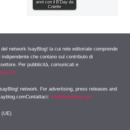
anni con il B'Day da
Colette
e del network IsayBlog! la cui rete editoriale comprende
e indipendente che contano sul contributo di
 settore. Per pubblicità, comunicati e
log.com
 IsayBlog! network. For advertising, press releases and
sayblog.comContattaci
:
info@isayblog.com
y (UE)