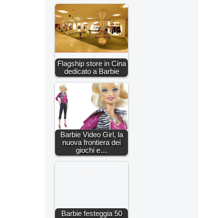
Flagship store in Cina
dedicato a Barbie
Barbie Video Girl, la
nuova frontiera dei
giochi e…
Barbie festeggia 50