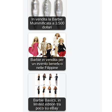
In vendita la Barbie
Mummificata a 3.500
dollari
Barbie in vendita per
un evento benefico
nelle Filippine
Barbie Basics, in
limited edition tra
poco su eBay