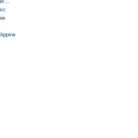
ier…
irc
bie
lippine