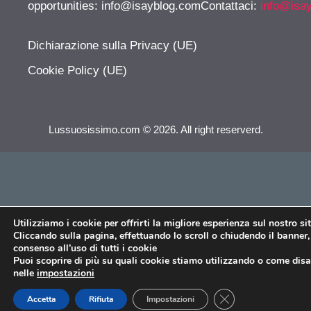
opportunities:
info@isayblog.comContattaci
:
info@isa
Dichiarazione sulla Privacy (UE)
Cookie Policy (UE)
Lussuosissimo.com © 2026. All right reserverd.
Utilizziamo i cookie per offrirti la migliore esperienza sul nostro si
Cliccando sulla pagina, effettuando lo scroll o chiudendo il banner, 
consenso all’uso di tutti i cookie
Puoi scoprire di più su quali cookie stiamo utilizzando o come disat
nelle
impostazioni
CLOSE GDPR COO
Accetta
Rifiuta
Impostazioni