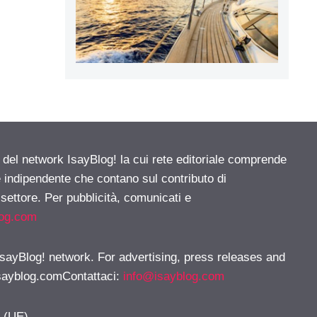
e del network IsayBlog! la cui rete editoriale comprende
e indipendente che contano sul contributo di
 settore. Per pubblicità, comunicati e
log.com
 IsayBlog! network. For advertising, press releases and
sayblog.comContattaci
:
info@isayblog.com
y (UE)