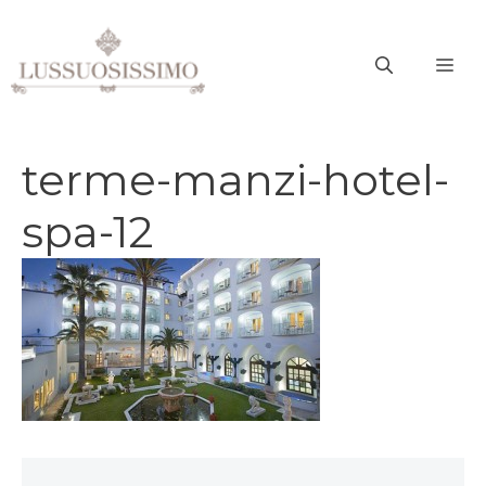
Vai
al
ME
contenuto
terme-manzi-hotel-
spa-12